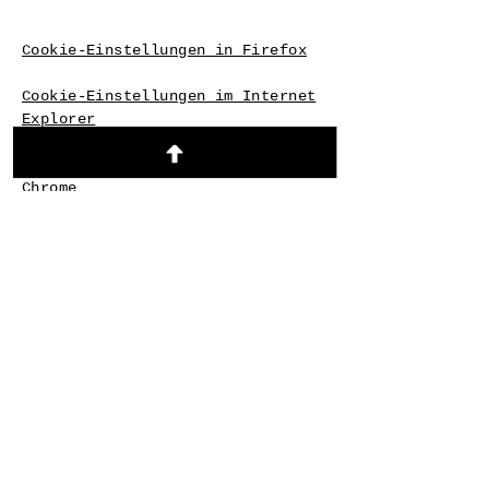
Cookie-Einstellungen in Firefox
Cookie-Einstellungen im Internet
Explorer
Cookie-Einstellungen in Google
Chrome
Cookie-Einstellungen in Safari
(OS X)
Cookie-Einstellungen in Safari
(iOS)
Cookie-Einstellungen in Android
Um die Verwendung eigener Daten
durch Google Analytics auf allen
Websites abzulehnen und zu